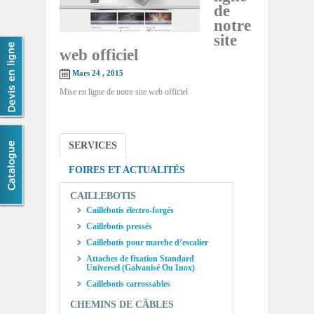
de
notre
site
web officiel
Mars 24 , 2015
Mise en ligne de notre site web officiel
SERVICES
FOIRES ET ACTUALITÉS
CAILLEBOTIS
Caillebotis électro-forgés
Caillebotis pressés
Caillebotis pour marche d’escalier
Attaches de fixation Standard
Universel (Galvanisé Ou Inox)
Caillebotis carrossables
CHEMINS DE CÂBLES