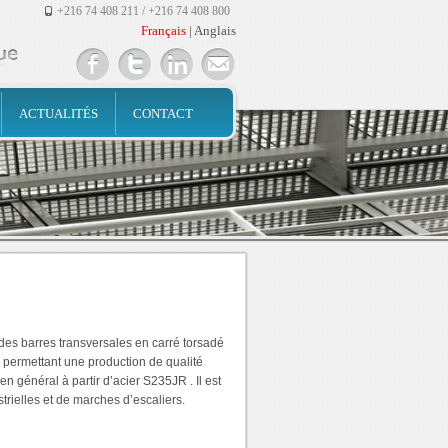
+216 74 408 211 / +216 74 408 800
Français
|
Anglais
ACTUALITÉS
CONTACT
 des barres transversales en carré torsadé
s permettant une production de qualité
en général à partir d’acier S235JR . Il est
strielles et de marches d’escaliers.