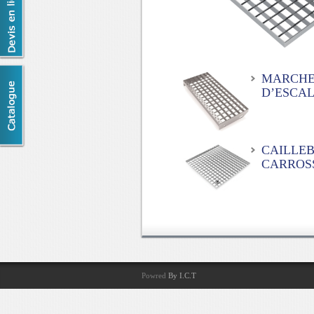
MARCH
D’ESCAL
CAILLEB
CARROS
Powred
By I.C.T