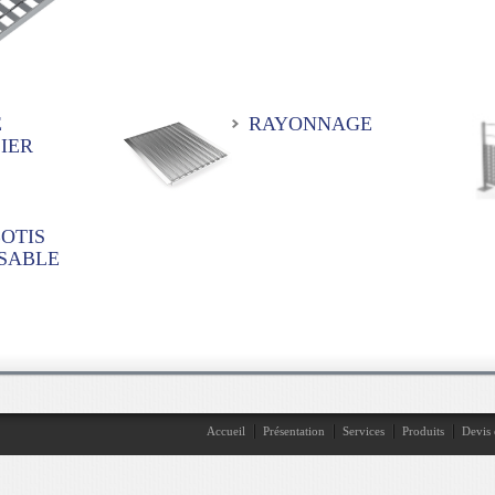
E
RAYONNAGE
IER
OTIS
SABLE
Accueil
Présentation
Services
Produits
Devis 