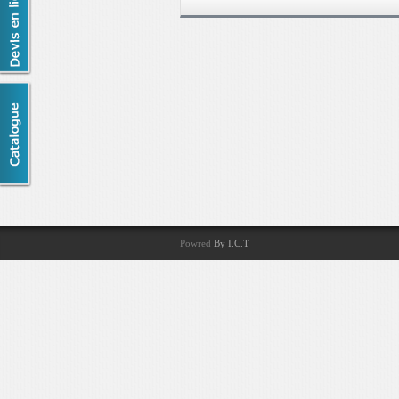
Powred
By I.C.T